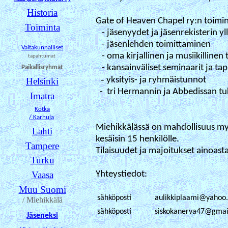
Historia
Gate of Heaven Chapel ry:n toimi
Toiminta
- jäsenyydet ja jäsenrekisterin yl
- jäsenlehden toimittaminen
Valtakunnalliset
-
oma kirjallinen ja musiikillinen
tapahtumat
-
kansainväliset seminaarit ja ta
Paikallisryhmät
-
yksityis- ja ryhmäistunnot
Helsinki
- tri Hermannin ja Abbedissan t
Imatra
Kotka
/ Karhula
Miehikkälässä on mahdollisuus my
Lahti
kesäisin 15 henkilölle.
Tampere
Tilaisuudet ja majoitukset ainoa
Turku
Vaasa
Yhteystiedot:
Muu Suomi
sähköposti
aulikkiplaami@yahoo
/ Miehikkälä
sähköposti
siskokanerva47@gmai
Jäseneksi