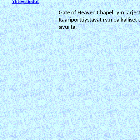
Yhteystiedot
Gate of Heaven Chapel ry:n järje
Kaariporttiystävät ry.n paikallise
sivuilta.