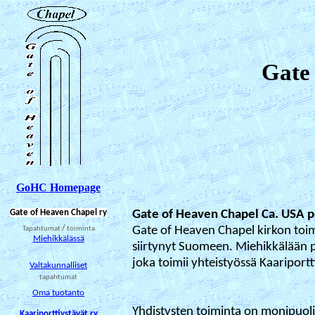
Gate
GoHC Homepage
Gate of Heaven Chapel ry
Gate of Heaven Chapel Ca. USA p
Gate of Heaven Chapel kirkon toi
Tapahtumat
/
toiminta
Miehikkälässä
siirtynyt Suomeen. Miehikkälään p
joka toimii yhteistyössä Kaariportt
Valtakunnalliset
tapahtumat
Oma tuotanto
Yhdistysten toiminta on monipuoli
Kaariporttiystävät ry