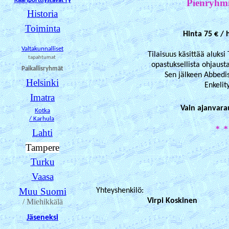
Kaariporttiystävät ry
Pienryhmi
Historia
Toiminta
Hinta 75 € / 
Valtakunnalliset
Tilaisuus käsittää aluks
tapahtumat
opastuksellista ohjaus
Paikallisryhmät
Sen jälkeen Abbedi
Helsinki
Enkelit
Imatra
Vain ajanvarau
Kotka
/ Karhula
* *
Lahti
Tampere
Turku
Vaasa
Muu Suomi
Yhteyshenkilö:
Virpi Koskin
/ Miehikkälä
Jäseneksi