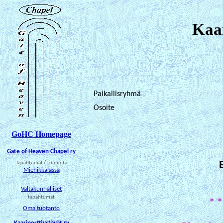
Kaa
Paikallisryhmä
Osoite
GoHC Homepage
Gate of Heaven Chapel ry
Tapahtumat
/
toiminta
Miehikkälässä
Valtakunnalliset
tapahtumat
* *
Oma tuotanto