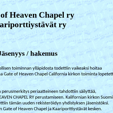
 of Heaven Chapel ry
riporttiystävät ry
Jäsenyys / hakemus
llisen toiminnan ylläpidosta todettiin vaikeaksi
hoitaa
na
Gate of Heaven Chapel California kirkon toiminta lopetett
perusmerkitys periaatteineen tahdottiin säilyttää,
EAVEN CHAPEL RY perustamiseen. Kalifornian kirkon Suomi
rettiin tämän uuden rekisteröidyn yhdistyksen jäsenistöksi.
n Gate of Heaven Chapel ja Kaariporttiystävät kesken.