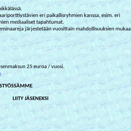
ikkälässä.
iporttiystävien eri paikallisryhmien kanssa, esim. eri
amien mediaaliset tapahtumat.
eminaareja järjestetään vuosittain mahdollisuuksien mukaa
jäsenmaksun 25 euroa / vuosi.
ä
MISTYÖSSÄMME
LIITY JÄSENEKSI