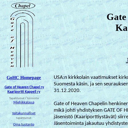
Gate
Kaa
USA:n kirkkolain vaatimukset kirko
GoHC Homepage
Suomesta käsin
, ja sen seuraukse
Gate of Heaven Chapel ry
31.12.2020.
Kaariportti Kappeli ry
Tapahtumat
/
toiminta
Miehikkälässä
Gate of Heaven Chapelin henkinen 
mikä johti yhdistyksen GATE OF H
Valtakunnalliset
jäsenistö (Kaariporttiystävät) siir
tapahtumat
Jäsentoiminta jakautuu yhdistyste
Oma tuotanto