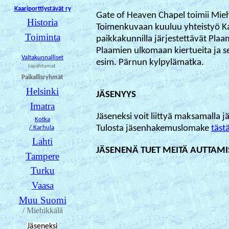
Kaariporttiystävät ry
Gate of Heaven Chapel toimii Mieh
Historia
Toimenkuvaan kuuluu yhteistyö Kaar
Toiminta
paikkakunnilla järjestettävät Pla
Plaamien ulkomaan kiertueita ja s
Valtakunnalliset
esim. Pärnun kylpylämatka.
tapahtumat
Paikallisryhmät
Helsinki
JÄSENYYS
Imatra
Jäseneksi voit liittyä maksamalla 
Kotka
Tulosta jäsenhakemuslomake
täst
/ Karhula
Lahti
JÄSENENÄ TUET MEITÄ AUTTA
Tampere
Turku
Vaasa
Muu Suomi
/ Miehikkälä
Jäseneksi